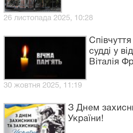
26 листопада 2025, 10:28
Співчуття
судді у в
Віталія Ф
30 жовтня 2025, 11:19
З Днем захисн
України!