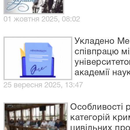
01 жовтня 2025, 08:02
Укладено Ме
співпрацю м
університето
академії нау
25 вересня 2025, 13:47
Особливості 
категорій кри
цивільних пр