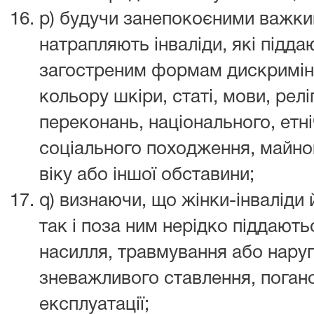
p) будучи занепокоєними важки
натрапляють інваліди, які підд
загостреним формам дискриміна
кольору шкіри, статі, мови, реліг
переконань, національного, етн
соціального походження, майно
віку або іншої обставини;
q) визнаючи, що жінки-інваліди 
так і поза ним нерідко піддают
насилля, травмування або наруг
зневажливого ставлення, поган
експлуатації;