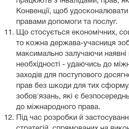
працюють з інвалідами, прав, як
Конвенції, щоб удосконалювати
правами допомоги та послуг.
Що стосується економічних, соц
то кожна держава-учасниця зоб
максимально залучаючи наявні в
необхідності - удаючись до між
заходів для поступового досягне
прав без шкоди для тих сформул
зобов'язань, які є безпосередн
до міжнародного права.
Під час розробки й застосуван
стратегій, спрямованих на викона