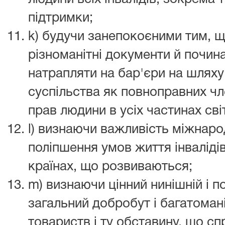
підтримки;
k) будучи занепокоєними тим, щ
різноманітні документи й почин
натрапляти на бар'єри на шляху ї
суспільства як повноправних чле
прав людини в усіх частинах сві
l) визнаючи важливість міжнаро
поліпшення умов життя інвалідів
країнах, що розвиваються;
m) визнаючи цінний нинішній і по
загальний добробут і багатомані
товариств і ту обставину, що с