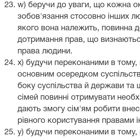
w) беручи до уваги, що кожна 
зобов'язання стосовно інших лю
якого вона належить, повинна 
дотримання прав, що визнаютьс
права людини.
x) будучи переконаними в тому, 
основним осередком суспільства
боку суспільства й держави та щ
сімей повинні отримувати необхі
дають змогу сім'ям робити внес
рівного користування правами ін
y) будучи переконаними в тому,