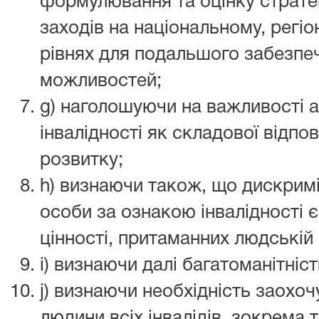
формулювання та оцінку стратегі
заходів на національному, регі
рівнях для подальшого забезпеч
можливостей;
g) наголошуючи на важливості а
інвалідності як складової відпо
розвитку;
h) визнаючи також, що дискримі
особи за ознакою інвалідності 
цінності, притаманних людській
i) визнаючи далі багатоманітність
j) визнаючи необхідність заохо
людини всіх інвалідів, зокрема 