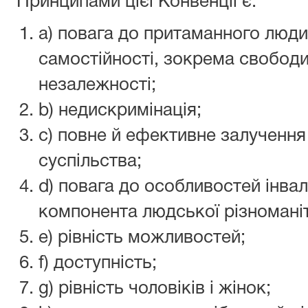
Принципами цієї Конвенції є:
a) повага до притаманного людин
самостійності, зокрема свободи 
незалежності;
b) недискримінація;
c) повне й ефективне залучення
суспільства;
d) повага до особливостей інвалі
компонента людської різноманіт
e) рівність можливостей;
f) доступність;
g) рівність чоловіків і жінок;