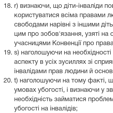
r) визнаючи, що діти-інваліди п
користуватися всіма правами 
свободами нарівні з іншими дітьм
цим про зобов'язання, узяті на
учасницями Конвенції про права
s) наголошуючи на необхідності
аспекту в усіх зусиллях зі спр
інвалідами прав людини й осно
t) наголошуючи на тому факті, щ
умовах убогості, і визнаючи у зв
необхідність займатися пробле
убогості на інвалідів;