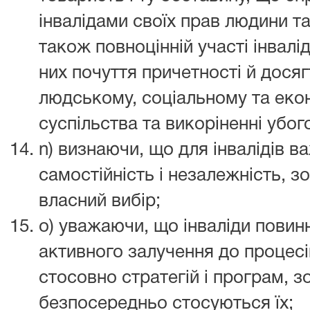
інвалідами своїх прав людини т
також повноцінній участі інвалі
них почуття причетності й досяг
людському, соціальному та еко
суспільства та викоріненні убого
n) визнаючи, що для інвалідів в
самостійність і незалежність, 
власний вибір;
o) уважаючи, що інваліди повин
активного залучення до процесі
стосовно стратегій і програм, з
безпосередньо стосуються їх;