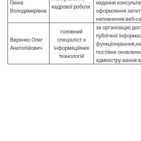
Ганна
надання консультац
кадрової роботи
Володимирівна
оформлення запит
наповнення веб-с
за організацію дос
головний
публічної інформац
Варенко Олег
спеціаліст
з
функціонування,
н
Анатолійович
інформаційних
постійне оновлен
технологій
адміністру
-
вання 