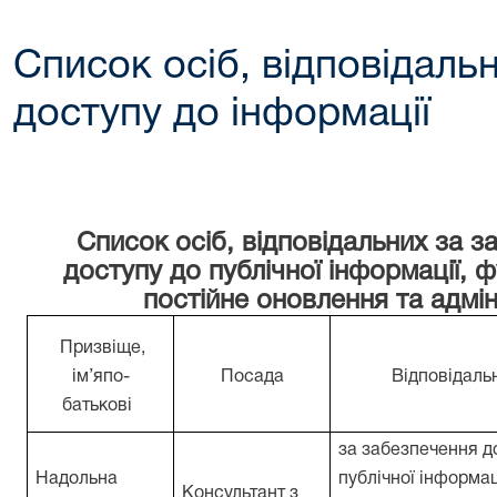
Список осіб, відповідаль
доступу до інформації
Список осіб, відповідальних за з
доступу до публічної інформації, 
постійне оновлення та адмі
Призвіще,
ім’я
по-
Посада
Відповідальн
батькові
за забезпечення д
Надольна
публічної інформац
К
онсультант з