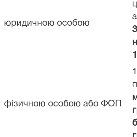
юридичною особою
3
1
1
м
фізичною особою або ФОП
г