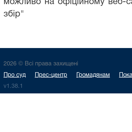
можливо на офіційному веб-са
збір"
2026 © Всі права захищені
Про суд
Прес-центр
Громадянам
Пока
v1.38.1