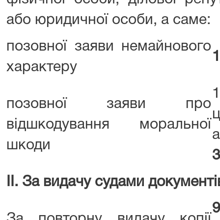
або юридичної особи, а саме:
позовної заяви немайнового
1
характеру
позовної заяви про
відшкодування моральної
шкоди
3
IІ. За видачу судами документі
За повторну видачу копії