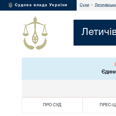
Летичівськ
Судова влада України
Суди
•
Летичі
Єдини
ПРО СУД
ПРЕС-Ц