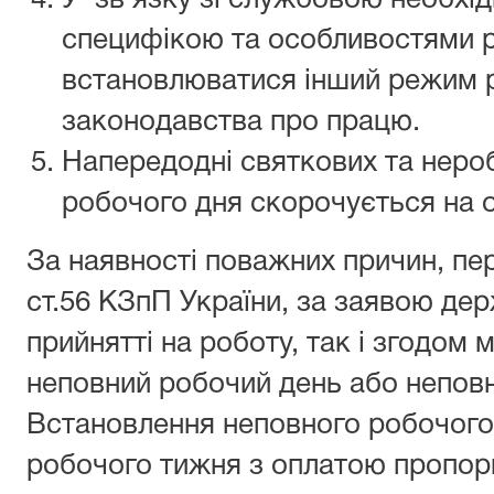
У зв’язку зі службовою необхі
специфікою та особливостями р
встановлюватися інший режим р
законодавства про працю.
Напередодні святкових та нероб
робочого дня скорочується на о
За наявності поважних причин, пе
ст.56 КЗпП України, за заявою де
прийнятті на роботу, так і згодо
неповний робочий день або непов
Встановлення неповного робочого
робочого тижня з оплатою пропор