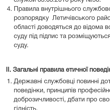
служби 03.03.2016 року №50.
Правила внутрішнього службов
розпорядку Летичівського райо
області доводяться до відома в
суду під підпис та розміщуються
суду.
ІІ. Загальні правила етичної поведі
Державні службовці повинні до
поведінки, принципів професійн
доброзичливості, дбати про сво
гідність.