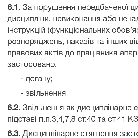
6.1.
За порушення передбаченої ц
дисципліни, невиконання або нен
інструкцій (функціональних обов’я
розпоряджень, наказів та інших в
правових актів до працівника апа
застосовано:
-
догану;
-
звільнення.
6.
2
.
Звільнення як дисциплінарне 
підставі п.п.3,4,7,8 ст.40 та ст.41 
6.
3
.
Дисциплінарне стягнення зас