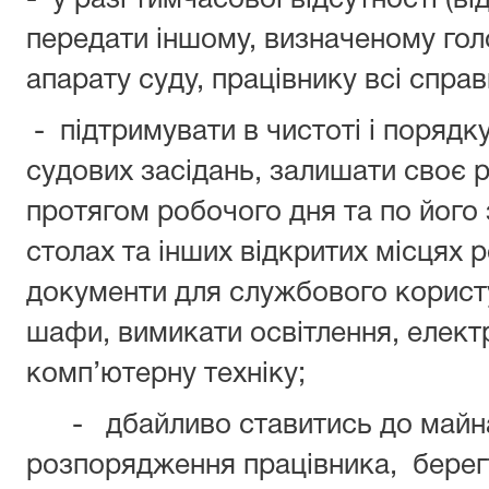
- у разі тимчасової відсутності (в
передати іншому, визначеному го
апарату суду, працівнику всі спра
- підтримувати в чистоті і порядк
судових засідань, залишати своє р
протягом робочого дня та по його 
столах та інших відкритих місцях 
документи для службового користу
шафи, вимикати освітлення, елект
комп’ютерну техніку;
- дбайливо ставитись до майна
розпорядження працівника, берег