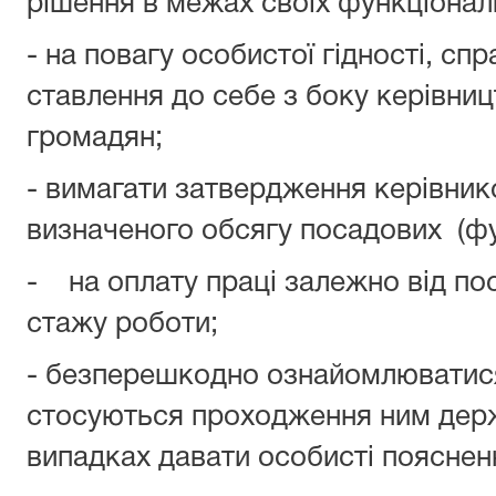
рішення в межах своїх функціонал
- на повагу особистої гідності, сп
ставлення до себе з боку керівницт
громадян;
- вимагати затвердження керівник
визначеного обсягу посадових (фу
- на оплату праці залежно від пос
стажу роботи;
- безперешкодно ознайомлюватися
стосуються проходження ним держ
випадках давати особисті пояснен