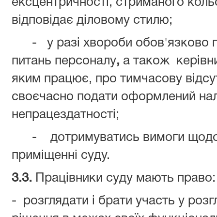
ексцентричності, стриманого коль
відповідає діловому стилю;
- у разі хвороби обов'язково по
питань персоналу
,
а також керівни
яким працює, про тимчасову відсут
своєчасно подати оформлений на
непрацездатності;
- дотримуватись вимоги щодо з
приміщенні суду.
3.3.
Працівники суду мають право:
- розглядати і брати участь у розг