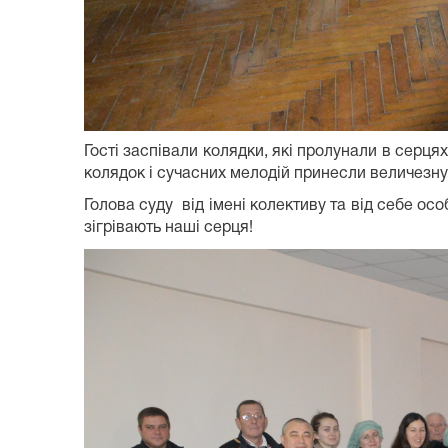
Гості заспівали колядки, які пролунали в серцях
колядок і сучасних мелодій принесли величезну 
Голова суду від імені колективу та від себе ос
зігрівають наші серця!