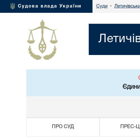
Летичівськ
Судова влада України
Суди
•
Летичі
Єдини
ПРО СУД
ПРЕС-Ц