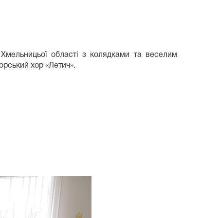
 Хмельницьої області з колядками та веселим
орський хор «Летич».