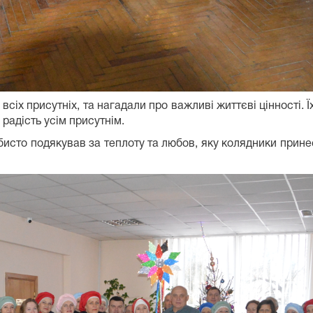
 всіх присутніх, та нагадали про важливі життєві цінності.
радість усім присутнім.
обисто подякував за теплоту та любов, яку колядники прине