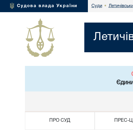
Летичівськ
Судова влада України
Суди
•
Летичі
Єдини
ПРО СУД
ПРЕС-Ц