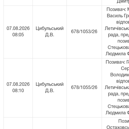
Дмит
Позивач:
Василь Гр
відпо
07.08.2026
Цибульський
Летичівсь
678/1053/26
08:05
Д.В.
рада, пр
пози
Стецьков
Людмила Ф
Позивач: 
Сер
Володим
відпо
07.08.2026
Цибульський
678/1055/26
Летичівсь
08:10
Д.В.
рада, пр
пози
Стецьков
Людмила Ф
Пози
Остаховс