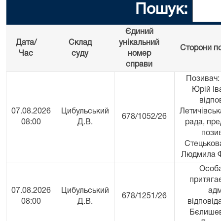
Пошук:
Єдиний
Дата/
Склад
унікальний
Сторони по
Час
суду
номер
справи
Позивач:
Юрій Ів
відпо
07.08.2026
Цибульський
Летичівсь
678/1052/26
08:00
Д.В.
рада, пр
пози
Стецьков
Людмила Ф
Особа
притяга
07.08.2026
Цибульський
адм
678/1251/26
08:00
Д.В.
відповід
Бєлишев