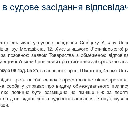
в судове засідання відповіда
асті викликає у судове засідання Савіцьку Ульяну Ле
вка, вул.Молодіжна, 12, Хмельницького (Летичівського) р
6) за позовною заявою Товариства з обмеженою відпов
віцької Ульяни Леонідівни про стягнення заборгованості 
оку о
08
год. 05
хв
.
за адресою: пров. Шкільний, 4а смт. Лет
овідач, третя особа, свідок, зареєстроване місце прожив
ана особа у справах про видачу обмежувального припи
, яке повинно бути розміщене не пізніше ніж за десят
н до дати відповідного судового засідання. З опублікув
рави.