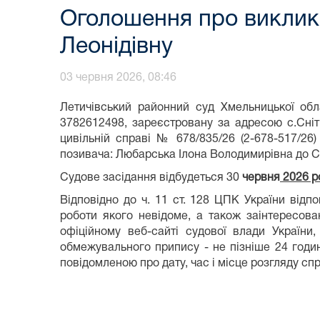
Оголошення про виклик 
Леонідівну
03 червня 2026, 08:46
Летичівський районний суд Хмельницької обл
3782612498, зареєстровану за адресою с.Сніті
цивільній справі № 678/835/26 (2-678-517/2
позивача: Любарська Ілона Володимирівна до Са
Судове засідання відбудеться 30
червня
20
26
р
Відповідно до ч. 11 ст. 128 ЦПК України відп
роботи якого невідоме, а також заінтересов
офіційному веб-сайті судової влади України
обмежувального припису - не пізніше 24 годи
повідомленою про дату, час і місце розгляду сп