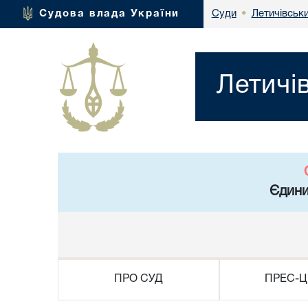
Летичівськ
Судова влада України
Суди
•
Летичі
Єдини
ПРО СУД
ПРЕС-Ц