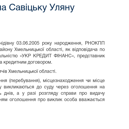
ча Савіцьку Уляну
онідівну 03.06.2005 року народження, РНОКПП
айону Хмельницької області, як відповідача по
ідальністю «УКР КРЕДИТ ФІНАНС», представник
за кредитним договором.
ичів Хмельницької області.
ання (перебування), місцезнаходження чи місце
су викликаються до суду через оголошення на
ь днів, а у разі розгляду справи про видачу
анням оголошення про виклик особа вважається